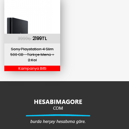
2199TL
3999₺
Sony Playstation 4 Slim
500 GB - Türkçe Menü +
2.Kol
Kampanya Bitti