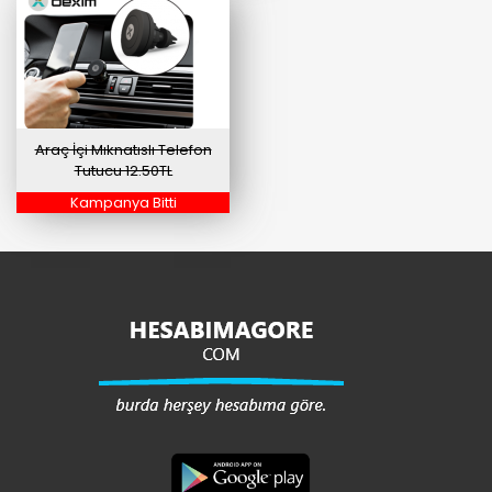
Araç İçi Mıknatıslı Telefon
Tutucu 12.50TL
Kampanya Bitti