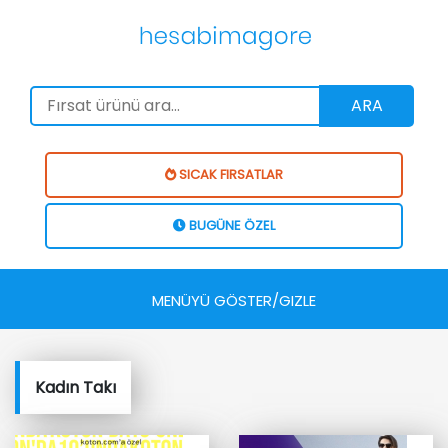
ARA
SICAK FIRSATLAR
BUGÜNE ÖZEL
MENÜYÜ GÖSTER/GIZLE
Kadın Takı