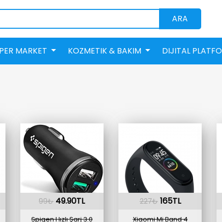
ARA
PER MARKET
KOZMETIK & BAKIM
DIJITAL PLATF
49.90TL
165TL
99₺
227₺
Spigen Hızlı Şarj 3.0
Xiaomi Mi Band 4