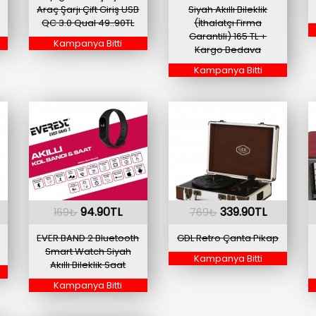
Araç Şarjı Çift Giriş USB
Siyah Akıllı Bileklik
QC 3.0 Qual 49..90TL
(İthalatçı Firma
Garantili) 165 TL +
Kampanya Bitti
Kargo Bedava
Kampanya Bitti
94.90TL
339.90TL
169₺
769₺
EVER BAND 2 Bluetooth
GDL Retro Çanta Pikap
Smart Watch Siyah
Kampanya Bitti
Akıllı Bileklik Saat
Kampanya Bitti