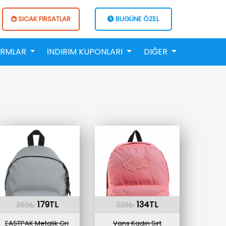
SICAK FIRSATLAR
BUGÜNE ÖZEL
ORMLAR
İNDIRIM KUPONLARI
DIĞER
179TL
134TL
269₺
229₺
EASTPAK Metalik Gri
Vans Kadın Sırt