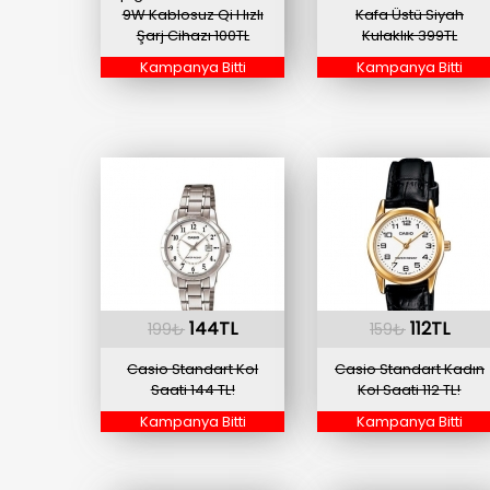
9W Kablosuz Qi Hızlı
Kafa Üstü Siyah
Şarj Cihazı 100TL
Kulaklık 399TL
Kampanya Bitti
Kampanya Bitti
144TL
112TL
199₺
159₺
Casio Standart Kol
Casio Standart Kadın
Saati 144 TL!
Kol Saati 112 TL!
Kampanya Bitti
Kampanya Bitti