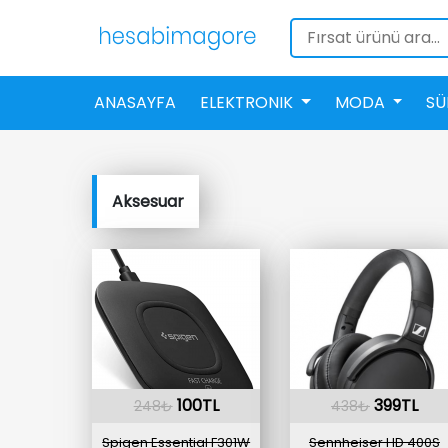
ANASAYFA
ELEKTRONIK
MODA
SÜ
Aksesuar
100TL
399TL
248₺
438₺
Spigen Essential F301W
Sennheiser HD 400S