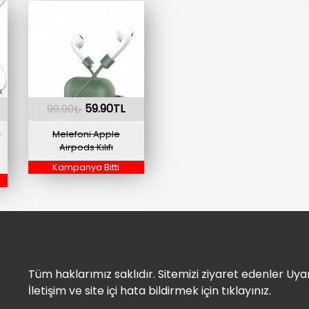
59.90TL
99.90₺
u
Melefoni Apple
Airpods Kılıfı
Kampanya Bitti
Tüm haklarımız saklıdır. Sitemizi ziyaret edenler Uyar
İletişim ve site içi hata bildirmek için tıklayınız.