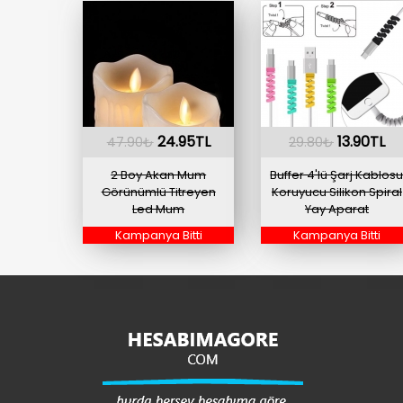
24.95TL
13.90TL
47.90₺
29.80₺
2 Boy Akan Mum
Buffer 4'lü Şarj Kablos
Görünümlü Titreyen
Koruyucu Silikon Spiral
Led Mum
Yay Aparat
Kampanya Bitti
Kampanya Bitti