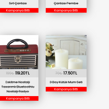
Sırt Çantası
Çantası Pembe
Kampanya Bitti
Kampanya Bitti
119.20TL
17.50TL
199₺
70₺
Eskitme Nostalji
3 Boy Kütük Mum Seti
Tasarımlı Bluetoothlu
Kampanya Bitti
Nostalji Radyo
Kampanya Bitti