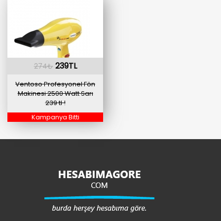
239TL
274₺
Ventoso Profesyonel Fön
Makinesi 2500 Watt Sarı
239 tl !
Kampanya Bitti