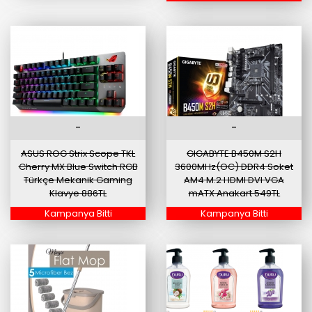
-
-
ASUS ROG Strix Scope TKL
GIGABYTE B450M S2H
Cherry MX Blue Switch RGB
3600MHz(OC) DDR4 Soket
Türkçe Mekanik Gaming
AM4 M.2 HDMI DVI VGA
Klavye 886TL
mATX Anakart 549TL
Kampanya Bitti
Kampanya Bitti