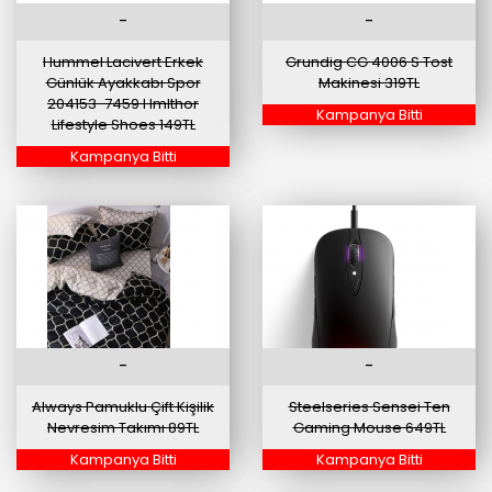
-
-
Hummel Lacivert Erkek
Grundig CG 4006 S Tost
Günlük Ayakkabı Spor
Makinesi 319TL
204153-7459 Hmlthor
Kampanya Bitti
Lifestyle Shoes 149TL
Kampanya Bitti
-
-
Always Pamuklu Çift Kişilik
Steelseries Sensei Ten
Nevresim Takımı 89TL
Gaming Mouse 649TL
Kampanya Bitti
Kampanya Bitti