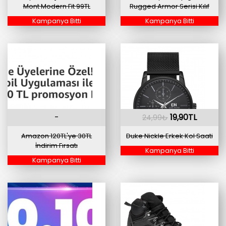
Mont Modern Fit 99TL
Rugged Armor Serisi Kılıf
Kampanya Bitti
Kampanya Bitti
-
19,90TL
24,99₺
Amazon 120TL'ye 30TL
Duke Nickle Erkek Kol Saati
İndirim Fırsatı
Kampanya Bitti
Kampanya Bitti