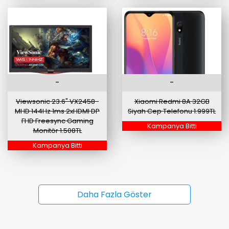
-
-
Viewsonic 23.6" VX2458-
Xiaomi Redmi 8A 32GB
MHD 144Hz 1ms 2xHDMI DP
Siyah Cep Telefonu 1.999TL
FHD Freesync Gaming
Kampanya Bitti
Monitör 1.508TL
Kampanya Bitti
Daha Fazla Göster