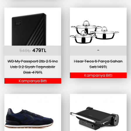
479TL
-
549₺
WD My Passport 2tb 2.5 Inc
Hisar Teos 6 Parça Sahan
Usb 3.2 Siyah Taşınabilir
Seti 149TL
Disk 479TL
Kampanya Bitti
Kampanya Bitti