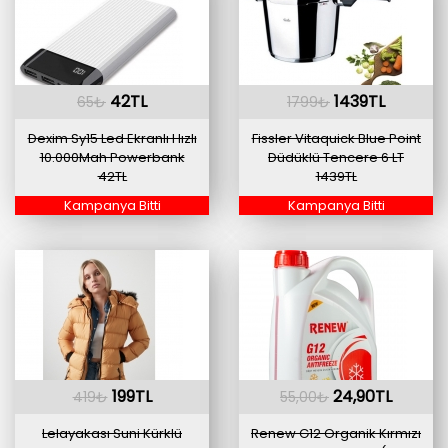
42TL
1439TL
65₺
1799₺
Dexim Sy15 Led Ekranlı Hızlı
Fissler Vitaquick Blue Point
10.000Mah Powerbank
Düdüklü Tencere 6 LT
42TL
1439TL
Kampanya Bitti
Kampanya Bitti
199TL
24,90TL
419₺
55,00₺
Lelayakası Suni Kürklü
Renew G12 Organik Kırmızı