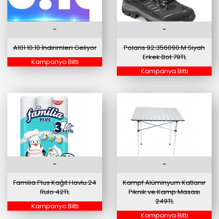
-
-
A101 10.10 İndirimleri Geliyor
Polaris 92.356090.M Siyah
Erkek Bot 79TL
Kampanya Bitti
Kampanya Bitti
-
-
Familia Plus Kağıt Havlu 24
Kampf Alüminyum Katlanır
Rulo 42TL
Piknik ve Kamp Masası
249TL
Kampanya Bitti
Kampanya Bitti