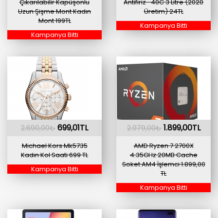
Çıkarılabilir Kapüşonlu
Antifiriz -40C 3 Litre (2020
Uzun Şişme Mont Kadın
Üretim) 24TL
Mont 199TL
Kampanya Bitti
Kampanya Bitti
699,01TL
1.899,00TL
2.690,00₺
2.979,00₺
Michael Kors Mk5735
AMD Ryzen 7 2700X
Kadın Kol Saati 699 TL
4.35GHz 20MB Cache
Soket AM4 İşlemci 1.899,00
Kampanya Bitti
TL
Kampanya Bitti