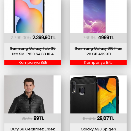
2.399,90TL
4999TL
2.799,00₺
7699₺
Samsung Galaxy Tab S6
Samsung Galaxy S10 Plus
Lite SM-P610 64GB 10.4
128 GB 4999TL
Kampanya Bitti
Kampanya Bitti
99TL
29,87TL
250₺
117,91₺
Dufy Su Geçirmez Erkek
Galaxy A30 Spigen