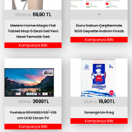
69,90 TL
-
89,90 ₺
Meleni Home Magic Flat
Duru Sabun Çeşitlerinde
Tablet Mop 5 Bezli Set Yeni
%50 Sepette İndirim Fırsatı
Nesil Temizlik Seti
Kampanya Bitti
Kampanya Bitti
3699TL
18,90TL
3899₺
25,15 ₺
Toshiba 55V6863 55" 139
Sinangil Un 5 kg
cm UHD Ekran TV
Kampanya Bitti
Kampanya Bitti